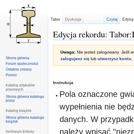
Tabor
Dyskusja
Czytaj
Edytuj
Edycja rekordu: Tabor
Przejdź
Przejdź
Uwaga:
Nie jesteś zalogowany. Jeśli w
do
do
Strona główna
zalogujesz się
lub
utworzysz konto
,
nawigacji
wyszukiwania
Forum społeczności
Ostatnie zmiany
Pomoc
Instrukcja
Katalog artykułów
prasowych
Pola oznaczone gwia
Strona główna katalogu
prasy
wypełnienia nie bę
Katalog książek
danych. W przypadk
Strona główna katalogu
książek
należy wpisać "niez
Archiwum Enkolu