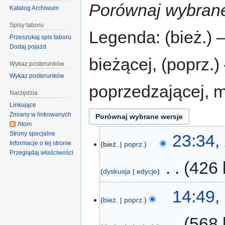
Porównaj wybrane
Katalog Archiwum
Spisy taboru
Legenda: (bież.) 
Przeszukaj spis taboru
Dodaj pojazd
bieżącej, (poprz.
Wykaz posterunków
Wykaz posterunków
poprzedzającej, 
Narzędzia
Linkujące
Zmiany w linkowanych
Atom
Strony specjalne
23:34,
Informacje o tej stronie
bież.
poprz.
Przeglądaj właściwości
‎
426 
dyskusja
edycje
14:49, 
bież.
poprz.
‎
568 