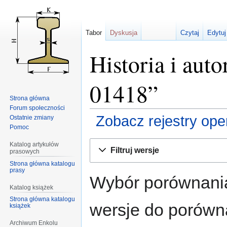
Tabor
Dyskusja
Czytaj
Edytuj
Historia i aut
01418”
Strona główna
Forum społeczności
Zobacz rejestry opera
Ostatnie zmiany
Pomoc
Przejdź
Przejdź
Katalog artykułów
Filtruj wersje
prasowych
do
do
Strona główna katalogu
nawigacji
wyszukiwania
prasy
Wybór porównania
Katalog książek
Strona główna katalogu
wersje do porównan
książek
Archiwum Enkolu