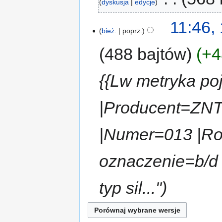
dyskusja
edycje
11:46, 
bież.
poprz.
488 bajtów
+4
{{Lw metryka po
|Producent=ZN
|Numer=013 |Rok
oznaczenie=b/d 
typ sil..."