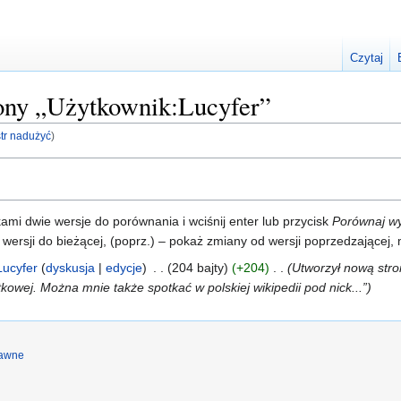
Czytaj
trony „Użytkownik:Lucyfer”
str nadużyć
)
i dwie wersje do porównania i wciśnij enter lub przycisk
Porównaj w
 wersji do bieżącej, (poprz.) – pokaż zmiany od wersji poprzedzającej
Lucyfer
dyskusja
edycje
‎
204 bajty
+204
‎
Utworzył nową stro
tkowej. Można mnie także spotkać w polskiej wikipedii pod nick...”
rawne