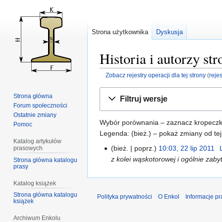
Strona użytkownika
Dyskusja
Historia i autorzy s
Zobacz rejestry operacji dla tej strony
(
reje
Przejdź
Przejdź
Strona główna
Filtruj wersje
do
do
Forum społeczności
nawigacji
wyszukiwania
Ostatnie zmiany
Wybór porównania – zaznacz kropeczkam
Pomoc
Legenda: (bież.) – pokaż zmiany od tej
Katalog artykułów
bież.
poprz.
10:03, 22 lip 2011
‎
prasowych
z kolei wąskotorowej i ogólnie zaby
Strona główna katalogu
prasy
Katalog książek
Strona główna katalogu
Polityka prywatności
O Enkol
Informacje p
książek
Archiwum Enkolu