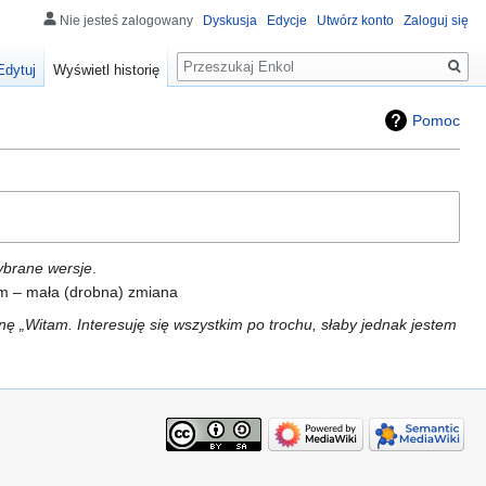
Nie jesteś zalogowany
Dyskusja
Edycje
Utwórz konto
Zaloguj się
Szukaj
Edytuj
Wyświetl historię
Pomoc
ybrane wersje
.
, m – mała (drobna) zmiana
nę „Witam. Interesuję się wszystkim po trochu, słaby jednak jestem