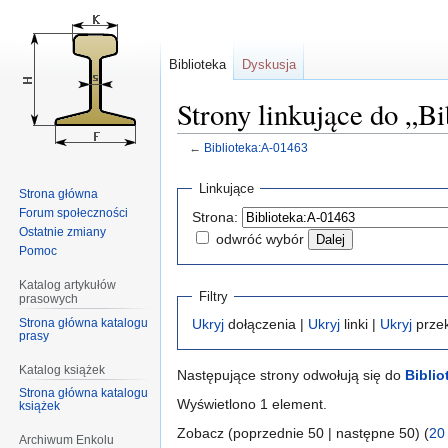
Biblioteka
Dyskusja
Strony linkujące do „B
←
Biblioteka:A-01463
Przejdź
Przejdź
Linkujące
Strona główna
do
do
Forum społeczności
Strona:
nawigacji
wyszukiwania
Ostatnie zmiany
odwróć wybór
Pomoc
Katalog artykułów
Filtry
prasowych
Strona główna katalogu
Ukryj
dołączenia |
Ukryj
linki |
Ukryj
przek
prasy
Katalog książek
Następujące strony odwołują się do
Biblio
Strona główna katalogu
Wyświetlono 1 element.
książek
Zobacz (poprzednie 50 | następne 50) (
20
Archiwum Enkolu