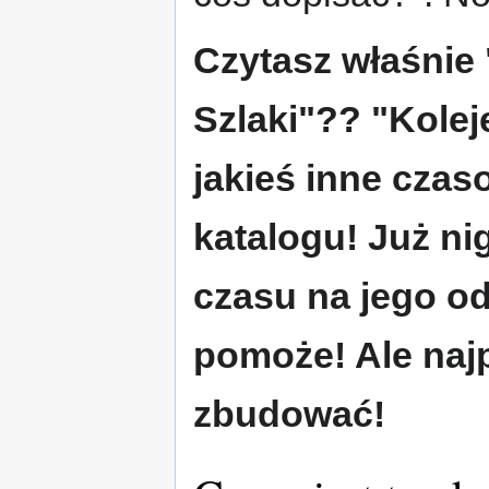
Czytasz właśnie
Szlaki"?? "Kolej
jakieś inne czas
katalogu! Już n
czasu na jego od
pomoże! Ale naj
zbudować!