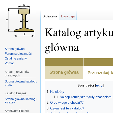
Biblioteka
Dyskusja
Katalog artyku
główna
Strona główna
Forum społeczności
Ostatnie zmiany
Przejdź
Przejdź
Pomoc
do
do
nawigacji
wyszukiwania
Strona główna
Katalog artykułów
Przeszukaj k
prasowych
Strona główna katalogu
prasy
Spis treści
1
Na skróty
Katalog książek
1.1
Najpopularniejsze tytuły czasopism
Strona główna katalogu
2
O co w ogóle chodzi??
książek
3
Czym jest ten katalog?
Archiwum Enkolu