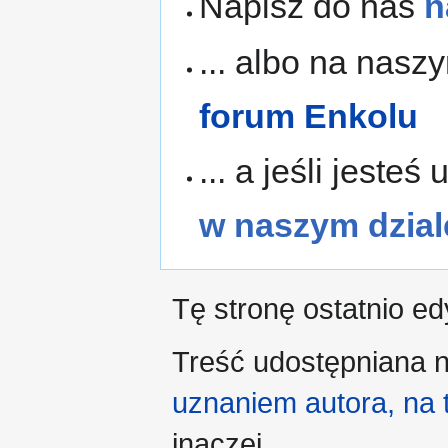
Napisz do nas
n
... albo na na
forum Enkolu
... a jeśli jest
w naszym dzial
Tę stronę ostatnio e
Treść udostępniana n
uznaniem autora, na
inaczej.