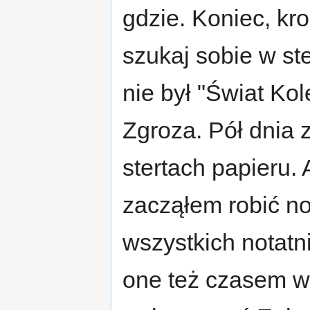
gdzie. Koniec, kr
szukaj sobie w st
nie był "Świat Kol
Zgroza. Pół dnia
stertach papieru. 
zacząłem robić no
wszystkich notatn
one też czasem w