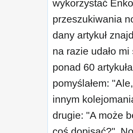
wykorzystać Enkol
przeszukiwania no
dany artykuł zna
na razie udało mi
ponad 60 artykuł
pomyślałem: "Ale,
innym kolejomani
drugie: "A może b
coś dopisać?". No 