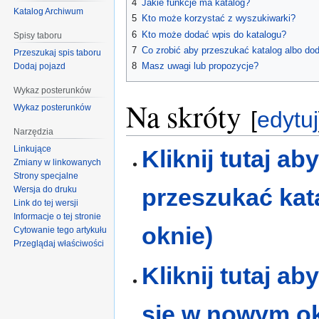
4
Jakie funkcje ma katalog?
Katalog Archiwum
5
Kto może korzystać z wyszukiwarki?
6
Kto może dodać wpis do katalogu?
Spisy taboru
7
Co zrobić aby przeszukać katalog albo do
Przeszukaj spis taboru
8
Masz uwagi lub propozycje?
Dodaj pojazd
Wykaz posterunków
Na skróty
Wykaz posterunków
[
edytuj
Narzędzia
Linkujące
Kliknij tutaj ab
Zmiany w linkowanych
Strony specjalne
przeszukać kat
Wersja do druku
Link do tej wersji
Informacje o tej stronie
oknie)
Cytowanie tego artykułu
Przeglądaj właściwości
Kliknij tutaj ab
się w nowym ok