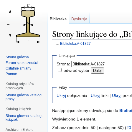
Biblioteka
Dyskusja
Strony linkujące do „B
←
Biblioteka:A-01827
Przejdź
Przejdź
Linkujące
Strona główna
do
do
Forum społeczności
Strona:
nawigacji
wyszukiwania
Ostatnie zmiany
odwróć wybór
Pomoc
Katalog artykułów
Filtry
prasowych
Strona główna katalogu
Ukryj
dołączenia |
Ukryj
linki |
Ukryj
przek
prasy
Katalog książek
Następujące strony odwołują się do
Biblio
Strona główna katalogu
Wyświetlono 1 element.
książek
Zobacz (poprzednie 50 | następne 50) (
20
Archiwum Enkolu