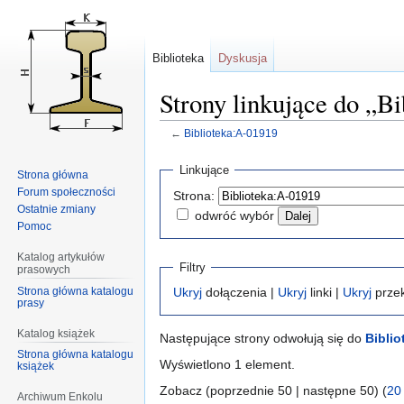
Biblioteka
Dyskusja
Strony linkujące do „B
←
Biblioteka:A-01919
Przejdź
Przejdź
Linkujące
Strona główna
do
do
Forum społeczności
Strona:
nawigacji
wyszukiwania
Ostatnie zmiany
odwróć wybór
Pomoc
Katalog artykułów
Filtry
prasowych
Strona główna katalogu
Ukryj
dołączenia |
Ukryj
linki |
Ukryj
przek
prasy
Katalog książek
Następujące strony odwołują się do
Biblio
Strona główna katalogu
Wyświetlono 1 element.
książek
Zobacz (poprzednie 50 | następne 50) (
20
Archiwum Enkolu