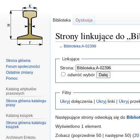
Biblioteka
Dyskusja
Strony linkujące do „B
←
Biblioteka:A-02396
Przejdź
Przejdź
Linkujące
Strona główna
do
do
Forum społeczności
Strona:
nawigacji
wyszukiwania
Ostatnie zmiany
odwróć wybór
Pomoc
Katalog artykułów
Filtry
prasowych
Strona główna katalogu
Ukryj
dołączenia |
Ukryj
linki |
Ukryj
przek
prasy
Katalog książek
Następujące strony odwołują się do
Biblio
Strona główna katalogu
Wyświetlono 1 element.
książek
Zobacz (poprzednie 50 | następne 50) (
20
Archiwum Enkolu