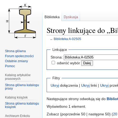
Biblioteka
Dyskusja
Strony linkujące do „B
←
Biblioteka:A-02505
Przejdź
Przejdź
Linkujące
Strona główna
do
do
Forum społeczności
Strona:
nawigacji
wyszukiwania
Ostatnie zmiany
odwróć wybór
Pomoc
Katalog artykułów
Filtry
prasowych
Strona główna katalogu
Ukryj
dołączenia |
Ukryj
linki |
Ukryj
przek
prasy
Katalog książek
Następujące strony odwołują się do
Biblio
Strona główna katalogu
Wyświetlono 1 element.
książek
Zobacz (poprzednie 50 | następne 50) (
20
Archiwum Enkolu