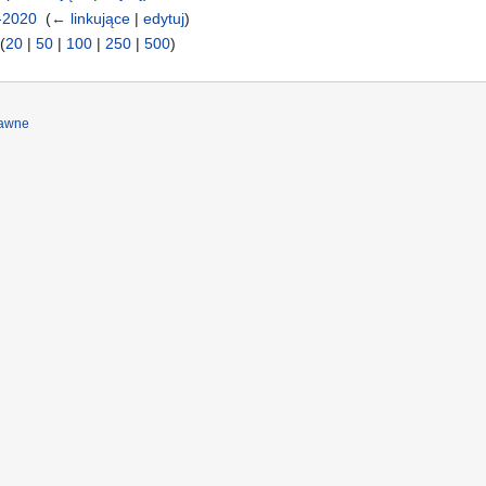
1-2020
‎
(
← linkujące
|
edytuj
)
(
20
|
50
|
100
|
250
|
500
)
rawne