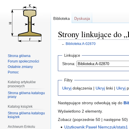
Biblioteka
Dyskusja
Strony linkujące do 
←
Biblioteka:A-02870
Przejdź
Przejdź
Linkujące
Strona główna
do
do
Forum społeczności
Strona:
nawigacji
wyszukiwania
Ostatnie zmiany
Pomoc
Filtry
Katalog artykułów
prasowych
Ukryj
dołączenia |
Ukryj
linki |
Ukryj
p
Strona główna katalogu
prasy
Następujące strony odwołują się do
Bi
Katalog książek
Wyświetlono 2 elementy.
Strona główna katalogu
książek
Zobacz (poprzednie 50 | następne 50) 
Archiwum Enkolu
Użytkownik:Paweł Niemczuk/stats1