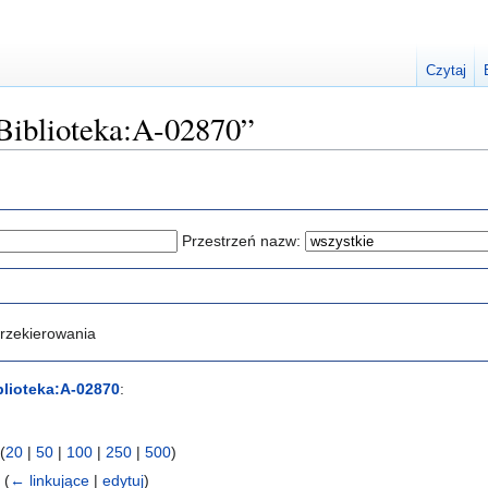
Czytaj
„Biblioteka:A-02870”
Przestrzeń nazw:
rzekierowania
blioteka:A-02870
:
(
20
|
50
|
100
|
250
|
500
)
‎
(
← linkujące
|
edytuj
)