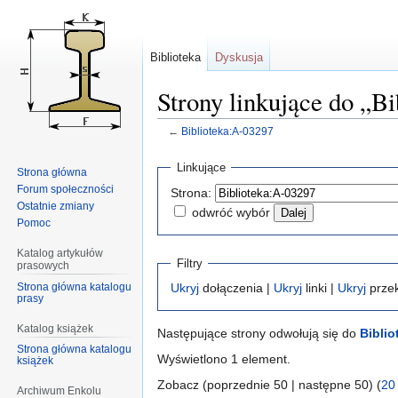
Biblioteka
Dyskusja
Strony linkujące do „B
←
Biblioteka:A-03297
Przejdź
Przejdź
Linkujące
Strona główna
do
do
Forum społeczności
Strona:
nawigacji
wyszukiwania
Ostatnie zmiany
odwróć wybór
Pomoc
Katalog artykułów
Filtry
prasowych
Strona główna katalogu
Ukryj
dołączenia |
Ukryj
linki |
Ukryj
przek
prasy
Katalog książek
Następujące strony odwołują się do
Biblio
Strona główna katalogu
Wyświetlono 1 element.
książek
Zobacz (poprzednie 50 | następne 50) (
20
Archiwum Enkolu