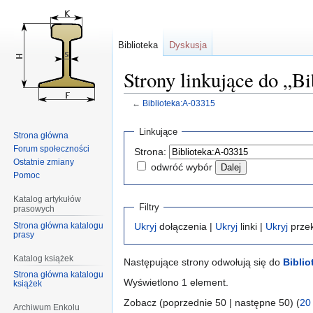
Biblioteka
Dyskusja
Strony linkujące do „B
←
Biblioteka:A-03315
Przejdź
Przejdź
Linkujące
Strona główna
do
do
Forum społeczności
Strona:
nawigacji
wyszukiwania
Ostatnie zmiany
odwróć wybór
Pomoc
Katalog artykułów
Filtry
prasowych
Strona główna katalogu
Ukryj
dołączenia |
Ukryj
linki |
Ukryj
przek
prasy
Katalog książek
Następujące strony odwołują się do
Biblio
Strona główna katalogu
Wyświetlono 1 element.
książek
Zobacz (poprzednie 50 | następne 50) (
20
Archiwum Enkolu