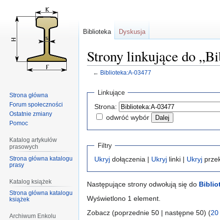
Biblioteka
Dyskusja
Strony linkujące do „B
←
Biblioteka:A-03477
Przejdź
Przejdź
Linkujące
Strona główna
do
do
Forum społeczności
Strona:
nawigacji
wyszukiwania
Ostatnie zmiany
odwróć wybór
Pomoc
Katalog artykułów
Filtry
prasowych
Strona główna katalogu
Ukryj
dołączenia |
Ukryj
linki |
Ukryj
przek
prasy
Katalog książek
Następujące strony odwołują się do
Biblio
Strona główna katalogu
Wyświetlono 1 element.
książek
Zobacz (poprzednie 50 | następne 50) (
20
Archiwum Enkolu