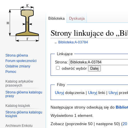
Biblioteka
Dyskusja
Strony linkujące do „B
←
Biblioteka:A-03784
Przejdź
Przejdź
Linkujące
Strona główna
do
do
Forum społeczności
Strona:
nawigacji
wyszukiwania
Ostatnie zmiany
odwróć wybór
Pomoc
Katalog artykułów
Filtry
prasowych
Strona główna katalogu
Ukryj
dołączenia |
Ukryj
linki |
Ukryj
przek
prasy
Katalog książek
Następujące strony odwołują się do
Biblio
Strona główna katalogu
Wyświetlono 1 element.
książek
Zobacz (poprzednie 50 | następne 50) (
20
Archiwum Enkolu