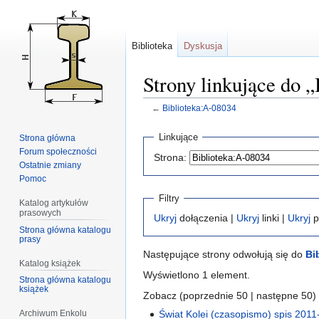
Biblioteka
Dyskusja
Strony linkujące do 
←
Biblioteka:A-08034
Przejdź
Przejdź
Linkujące
Strona główna
do
do
Forum społeczności
Strona:
nawigacji
wyszukiwania
Ostatnie zmiany
Pomoc
Filtry
Katalog artykułów
prasowych
Ukryj
dołączenia |
Ukryj
linki |
Ukryj
p
Strona główna katalogu
prasy
Następujące strony odwołują się do
Bi
Katalog książek
Wyświetlono 1 element.
Strona główna katalogu
książek
Zobacz (poprzednie 50 | następne 50) 
Archiwum Enkolu
Świat Kolei (czasopismo) spis 201