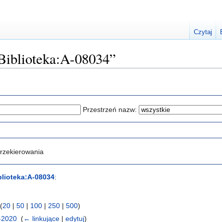
Czytaj
„Biblioteka:A-08034”
Przestrzeń nazw:
rzekierowania
blioteka:A-08034
:
(
20
|
50
|
100
|
250
|
500
)
1-2020
‎
(
← linkujące
|
edytuj
)