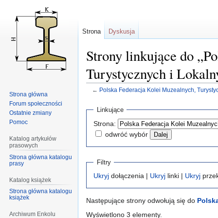
Strona
Dyskusja
Strony linkujące do „P
Turystycznych i Lokaln
←
Polska Federacja Kolei Muzealnych, Turysty
Strona główna
Forum społeczności
Przejdź
Przejdź
Linkujące
Ostatnie zmiany
do
do
Pomoc
Strona:
nawigacji
wyszukiwania
odwróć wybór
Katalog artykułów
prasowych
Strona główna katalogu
Filtry
prasy
Ukryj
dołączenia |
Ukryj
linki |
Ukryj
przek
Katalog książek
Strona główna katalogu
książek
Następujące strony odwołują się do
Polsk
Wyświetlono 3 elementy.
Archiwum Enkolu