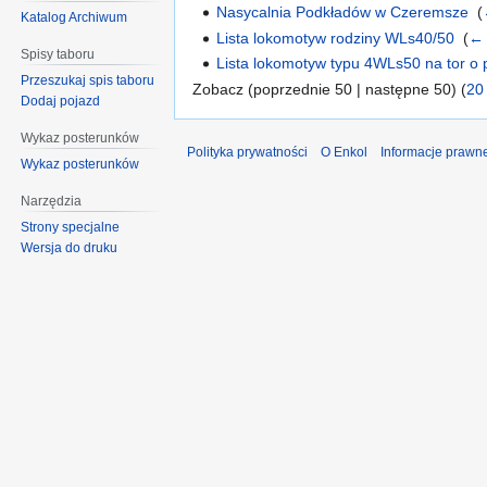
Nasycalnia Podkładów w Czeremsze
‎
(
Katalog Archiwum
Lista lokomotyw rodziny WLs40/50
‎
(
← 
Spisy taboru
Lista lokomotyw typu 4WLs50 na tor o
Przeszukaj spis taboru
Zobacz (poprzednie 50 | następne 50) (
20
Dodaj pojazd
Wykaz posterunków
Polityka prywatności
O Enkol
Informacje prawn
Wykaz posterunków
Narzędzia
Strony specjalne
Wersja do druku