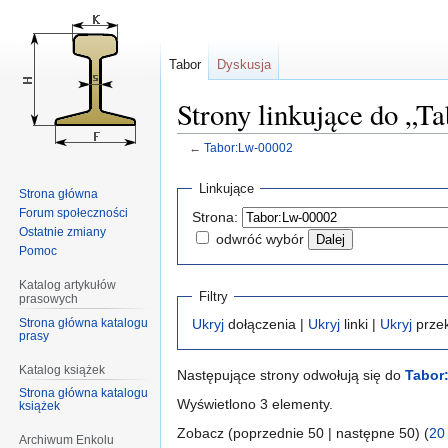
Tabor
Dyskusja
Strony linkujące do „
←
Tabor:Lw-00002
Przejdź
Przejdź
Linkujące
Strona główna
do
do
Forum społeczności
Strona:
nawigacji
wyszukiwania
Ostatnie zmiany
odwróć wybór
Pomoc
Katalog artykułów
Filtry
prasowych
Strona główna katalogu
Ukryj
dołączenia |
Ukryj
linki |
Ukryj
przek
prasy
Katalog książek
Następujące strony odwołują się do
Tabor
Strona główna katalogu
Wyświetlono 3 elementy.
książek
Zobacz (poprzednie 50 | następne 50) (
20
Archiwum Enkolu