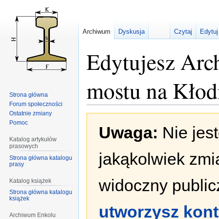
Archiwum
Dyskusja
Czytaj
Edytuj
Edytujesz Arc
mostu na Kłod
Strona główna
Forum społeczności
Ostatnie zmiany
Przejdź
Przejdź
Pomoc
Uwaga:
Nie jes
do
do
nawigacji
wyszukiwania
Katalog artykułów
prasowych
jakąkolwiek zmi
Strona główna katalogu
prasy
widoczny publicz
Katalog książek
Strona główna katalogu
książek
utworzysz kon
Archiwum Enkolu