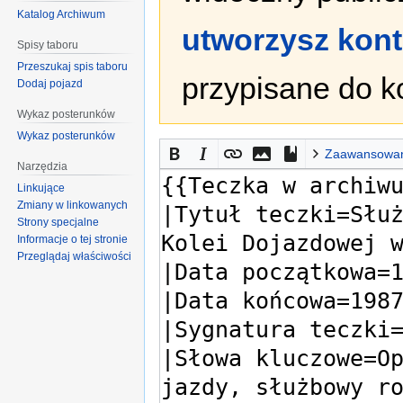
Katalog Archiwum
utworzysz kon
Spisy taboru
Przeszukaj spis taboru
przypisane do k
Dodaj pojazd
Wykaz posterunków
Wykaz posterunków
Zaawansowa
Narzędzia
Linkujące
Zmiany w linkowanych
Strony specjalne
Informacje o tej stronie
Przeglądaj właściwości