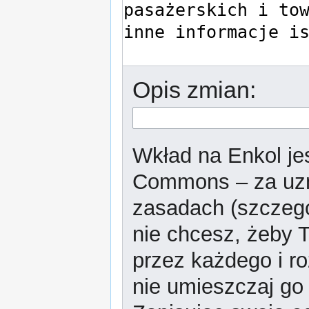
Opis zmian:
Wkład na Enkol jes
Commons – za uzn
zasadach (szczeg
nie chcesz, żeby T
przez każdego i r
nie umieszczaj go 