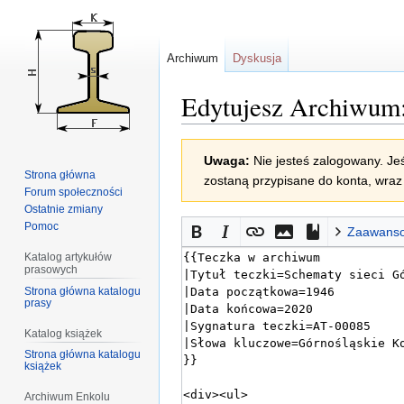
Archiwum
Dyskusja
Edytujesz Archiwum:
Przejdź
Przejdź
Uwaga:
Nie jesteś zalogowany. Jeś
do
do
Strona główna
zostaną przypisane do konta, wraz 
nawigacji
wyszukiwania
Forum społeczności
Ostatnie zmiany
Pomoc
Zaawans
Katalog artykułów
prasowych
Strona główna katalogu
prasy
Katalog książek
Strona główna katalogu
książek
Archiwum Enkolu