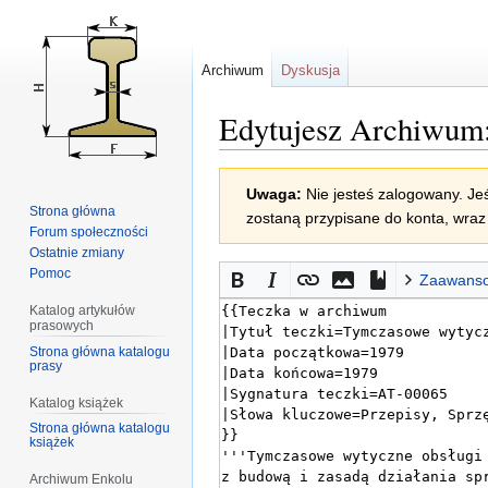
Archiwum
Dyskusja
Edytujesz Archiwum
Przejdź
Przejdź
Uwaga:
Nie jesteś zalogowany. Jeś
do
do
Strona główna
zostaną przypisane do konta, wraz 
nawigacji
wyszukiwania
Forum społeczności
Ostatnie zmiany
Pomoc
Zaawans
Katalog artykułów
prasowych
Strona główna katalogu
prasy
Katalog książek
Strona główna katalogu
książek
Archiwum Enkolu