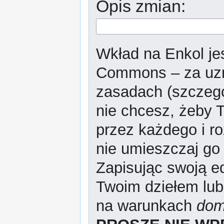
Opis zmian:
Wkład na Enkol jes
Commons – za uzn
zasadach (szczeg
nie chcesz, żeby T
przez każdego i r
nie umieszczaj go 
Zapisując swoją ed
Twoim dziełem lub
na warunkach
dom