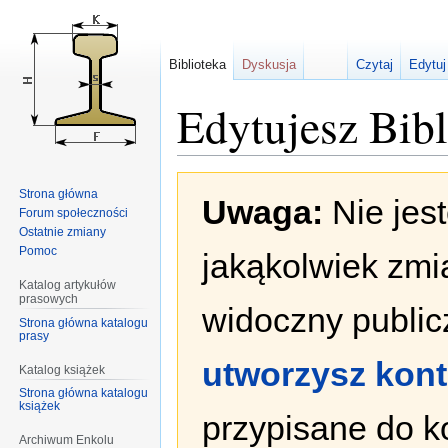
Biblioteka
Dyskusja
Czytaj
Edytuj
Edytujesz Bib
Przejdź
Przejdź
Strona główna
Uwaga:
Nie jes
do
do
Forum społeczności
nawigacji
wyszukiwania
Ostatnie zmiany
Pomoc
jakąkolwiek zmi
Katalog artykułów
prasowych
widoczny publicz
Strona główna katalogu
prasy
utworzysz kon
Katalog książek
Strona główna katalogu
książek
przypisane do k
Archiwum Enkolu