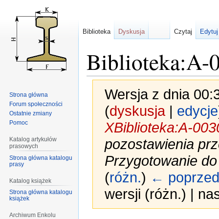
Biblioteka
Dyskusja
Czytaj
Edytuj
Biblioteka:A-
Wersja z dnia 00:
Strona główna
Forum społeczności
(
dyskusja
|
edycje
Ostatnie zmiany
Pomoc
XBiblioteka:A-003
Katalog artykułów
pozostawienia prz
prasowych
Przygotowanie do 
Strona główna katalogu
prasy
(
różn.
)
← poprzed
Katalog książek
wersji (różn.) | n
Strona główna katalogu
książek
Archiwum Enkolu