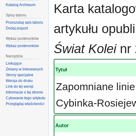
Przejdź
Przejdź
Karta katalog
Katalog Archiwum
do
do
nawigacji
wyszukiwania
Spisy taboru
Przeszukaj spis taboru
artykułu opub
Dodaj pojazd
Wykaz posterunków
Świat Kolei
nr 
Wykaz posterunków
Narzędzia
Linkujące
Tytuł
Zmiany w linkowanych
Strony specjalne
Wersja do druku
Zapomniane linie
Link do tej wersji
Informacje o tej stronie
Cytowanie tego artykułu
Cybinka-Rosiejew
Przeglądaj właściwości
Autor