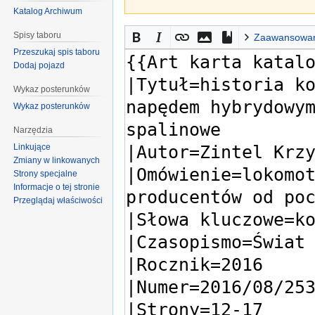
Katalog Archiwum
Spisy taboru
Zaawansowa
Przeszukaj spis taboru
Dodaj pojazd
Wykaz posterunków
Wykaz posterunków
Narzędzia
Linkujące
Zmiany w linkowanych
Strony specjalne
Informacje o tej stronie
Przeglądaj właściwości