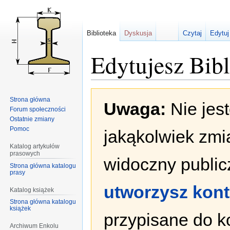
Biblioteka
Dyskusja
Czytaj
Edytuj
Edytujesz Bib
Przejdź
Przejdź
Strona główna
Uwaga:
Nie jes
do
do
Forum społeczności
nawigacji
wyszukiwania
Ostatnie zmiany
Pomoc
jakąkolwiek zmi
Katalog artykułów
prasowych
widoczny publicz
Strona główna katalogu
prasy
utworzysz kon
Katalog książek
Strona główna katalogu
książek
przypisane do k
Archiwum Enkolu