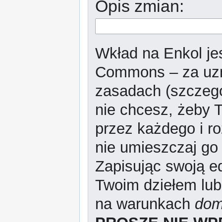
Opis zmian:
Wkład na Enkol jes
Commons – za uzn
zasadach (szczeg
nie chcesz, żeby T
przez każdego i r
nie umieszczaj go 
Zapisując swoją ed
Twoim dziełem lub
na warunkach
dom