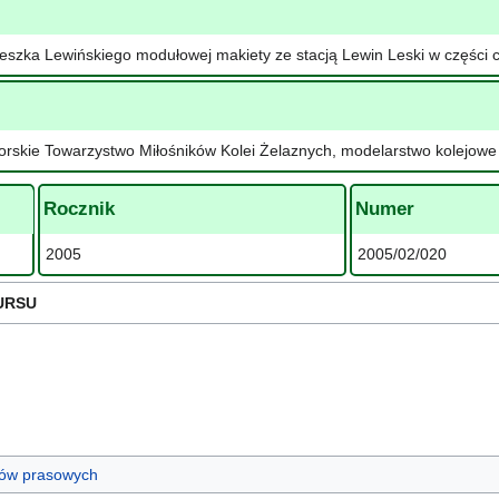
szka Lewińskiego modułowej makiety ze stacją Lewin Leski w części ce
rskie Towarzystwo Miłośników Kolei Żelaznych, modelarstwo kolejowe
Rocznik
Numer
2005
2005/02/020
URSU
ułów prasowych