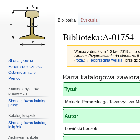
Biblioteka
Dyskusja
Biblioteka:A-01754
Wersja z dnia 07:57, 3 kwi 2019 autor
tytułem: Przygotowanie do aktualizac
(
różn.
)
← poprzednia wersja
| przejdź 
Strona główna
Forum społeczności
Ostatnie zmiany
Przejdź
Przejdź
Karta katalogowa zawier
Pomoc
do
do
nawigacji
wyszukiwania
Tytuł
Katalog artykułów
prasowych
Strona główna katalogu
Makieta Pomorskiego Towarzystwa Mi
prasy
Autor
Katalog książek
Strona główna katalogu
książek
Lewiński Leszek
Archiwum Enkolu