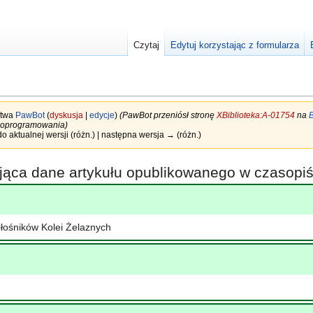
Czytaj
Edytuj korzystając z formularza
stwa
PawBot
(
dyskusja
|
edycje
)
(PawBot przeniósł stronę
XBiblioteka:A-01754
na
B
ji oprogramowania)
do aktualnej wersji (różn.) | następna wersja → (różn.)
ająca dane artykułu opublikowanego w czasop
łośników Kolei Żelaznych