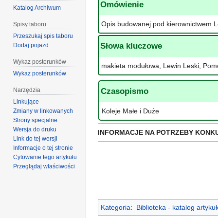
Omówienie
Katalog Archiwum
Opis budowanej pod kierownictwem Le
Spisy taboru
Przeszukaj spis taboru
Słowa kluczowe
Dodaj pojazd
Wykaz posterunków
makieta modułowa, Lewin Leski, Pomo
Wykaz posterunków
Narzędzia
Czasopismo
Linkujące
Koleje Małe i Duże
Zmiany w linkowanych
Strony specjalne
Wersja do druku
INFORMACJE NA POTRZEBY KONK
Link do tej wersji
Informacje o tej stronie
Cytowanie tego artykułu
Przeglądaj właściwości
Kategoria
:
Biblioteka - katalog artyk