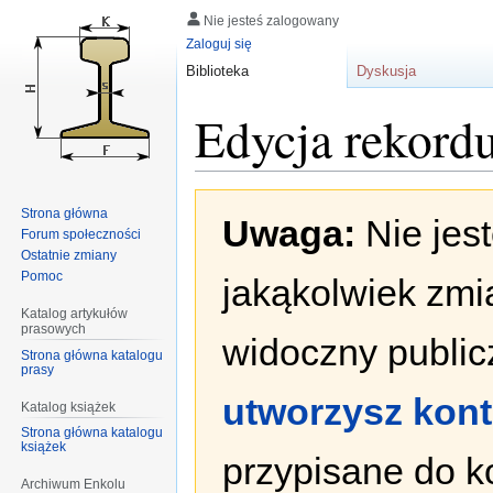
Nie jesteś zalogowany
Zaloguj się
Biblioteka
Dyskusja
Edycja rekord
Przejdź
Przejdź
Strona główna
Uwaga:
Nie jes
do
do
Forum społeczności
nawigacji
wyszukiwania
Ostatnie zmiany
Pomoc
jakąkolwiek zmi
Katalog artykułów
prasowych
widoczny publicz
Strona główna katalogu
prasy
utworzysz kon
Katalog książek
Strona główna katalogu
książek
przypisane do k
Archiwum Enkolu