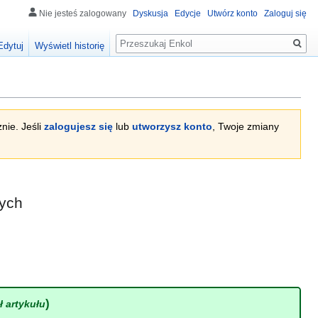
Nie jesteś zalogowany
Dyskusja
Edycje
Utwórz konto
Zaloguj się
Szukaj
Edytuj
Wyświetl historię
nie. Jeśli
zalogujesz się
lub
utworzysz konto
, Twoje zmiany
wych
)
uł artykułu