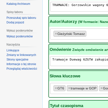
Katalog Archiwum
Spisy taboru
Przeszukaj spis taboru
Autor/Autorzy
(W formacie: Nazw
Dodaj pojazd
Wykaz posterunków
×
Gieżyński Tomasz
Wykaz posterunków
Narzędzia
Omówienie
Zwięzłe omówienie art
Linkujące
Zmiany w linkowanych
Strony specjalne
Informacje o tej stronie
Przeglądaj właściwości
Słowa kluczowe
×
GT6
×
tramwaje w GOP
×
Gor
Tytuł czasopisma