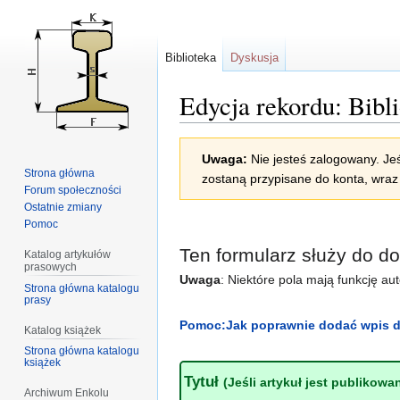
Biblioteka
Dyskusja
Edycja rekordu: Bibl
Przejdź
Przejdź
Uwaga:
Nie jesteś zalogowany. Jeś
do
do
Strona główna
zostaną przypisane do konta, wraz 
nawigacji
wyszukiwania
Forum społeczności
Ostatnie zmiany
Pomoc
Ten formularz służy do d
Katalog artykułów
prasowych
Uwaga
: Niektóre pola mają funkcję au
Strona główna katalogu
prasy
Pomoc:Jak poprawnie dodać wpis d
Katalog książek
Strona główna katalogu
książek
Tytuł
(Jeśli artykuł jest publikowa
Archiwum Enkolu