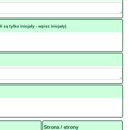
li są tylko inicjały - wpisz inicjały)
Strona / strony