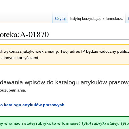
Czytaj
Edytuj korzystając z formularza
ioteka:A-01870
li wykonasz jakąkolwiek zmianę, Twój adres IP będzie widoczny publicz
z innymi korzyściami.
odawania wpisów do katalogu artykułów praso
touzupełniania.
o katalogu artykułów prasowych
ny w ramach stałej rubryki, to w formacie:
Tytuł rubryki stałej: Tyt