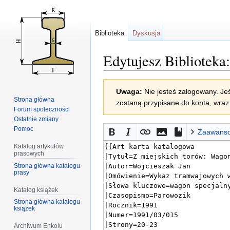
Biblioteka
Dyskusja
Edytujesz Bibliotek
Przejdź
Przejdź
Uwaga:
Nie jesteś zalogowany. Jeś
do
do
Strona główna
zostaną przypisane do konta, wraz 
nawigacji
wyszukiwania
Forum społeczności
Ostatnie zmiany
Pomoc
Zaawans
Katalog artykułów
prasowych
Strona główna katalogu
prasy
Katalog książek
Strona główna katalogu
książek
Archiwum Enkolu