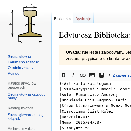
Biblioteka
Dyskusja
Edytujesz Bibliotek
Przejdź
Przejdź
Uwaga:
Nie jesteś zalogowany. Jeś
do
do
Strona główna
zostaną przypisane do konta, wraz 
nawigacji
wyszukiwania
Forum społeczności
Ostatnie zmiany
Pomoc
Zaawans
Katalog artykułów
prasowych
Strona główna katalogu
prasy
Katalog książek
Strona główna katalogu
książek
Archiwum Enkolu