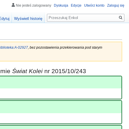
Nie jesteś zalogowany
Dyskusja
Edycje
Utwórz konto
Zaloguj się
Szukaj
Edytuj
Wyświetl historię
iblioteka:A-02927
, bez pozostawienia przekierowania pod starym
iśmie
Świat Kolei
nr 2015/10/243