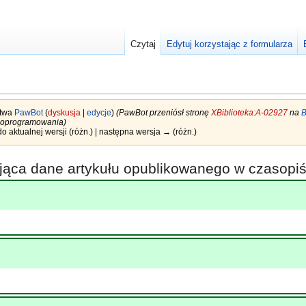
Czytaj
Edytuj korzystając z formularza
stwa
PawBot
(
dyskusja
|
edycje
)
(PawBot przeniósł stronę
XBiblioteka:A-02927
na
B
ji oprogramowania)
do aktualnej wersji (różn.) | następna wersja → (różn.)
ająca dane artykułu opublikowanego w czasop