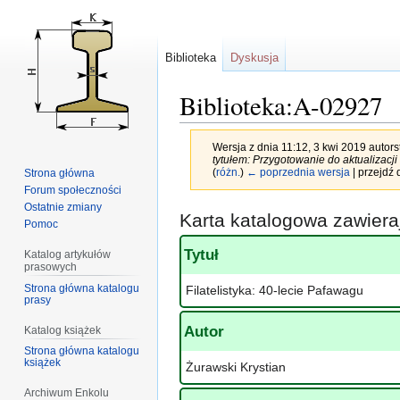
Biblioteka
Dyskusja
Biblioteka:A-02927
Wersja z dnia 11:12, 3 kwi 2019 autor
tytułem: Przygotowanie do aktualizac
(
różn.
)
← poprzednia wersja
| przejdź 
Strona główna
Forum społeczności
Ostatnie zmiany
Przejdź
Przejdź
Karta katalogowa zawier
Pomoc
do
do
nawigacji
wyszukiwania
Tytuł
Katalog artykułów
prasowych
Strona główna katalogu
Filatelistyka: 40-lecie Pafawagu
prasy
Autor
Katalog książek
Strona główna katalogu
książek
Żurawski Krystian
Archiwum Enkolu