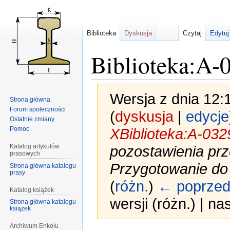
Biblioteka
Dyskusja
Czytaj
Edytuj
Biblioteka:A-
Wersja z dnia 12:
Strona główna
Forum społeczności
(
dyskusja
|
edycje
Ostatnie zmiany
Pomoc
XBiblioteka:A-032
Katalog artykułów
pozostawienia prz
prasowych
Przygotowanie do 
Strona główna katalogu
prasy
(
różn.
)
← poprzed
Katalog książek
wersji (różn.) | n
Strona główna katalogu
książek
Archiwum Enkolu