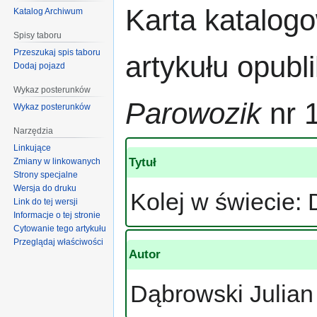
Przejdź
Przejdź
Karta katalog
Katalog Archiwum
do
do
nawigacji
wyszukiwania
Spisy taboru
Przeszukaj spis taboru
artykułu opub
Dodaj pojazd
Wykaz posterunków
Parowozik
nr 
Wykaz posterunków
Narzędzia
Linkujące
Tytuł
Zmiany w linkowanych
Strony specjalne
Wersja do druku
Kolej w świecie:
Link do tej wersji
Informacje o tej stronie
Cytowanie tego artykułu
Przeglądaj właściwości
Autor
Dąbrowski Julian