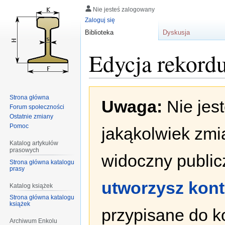
Nie jesteś zalogowany
Zaloguj się
Biblioteka
Dyskusja
Edycja rekord
Przejdź
Przejdź
Strona główna
Uwaga:
Nie jes
do
do
Forum społeczności
nawigacji
wyszukiwania
Ostatnie zmiany
Pomoc
jakąkolwiek zmi
Katalog artykułów
prasowych
widoczny publicz
Strona główna katalogu
prasy
utworzysz kon
Katalog książek
Strona główna katalogu
książek
przypisane do k
Archiwum Enkolu