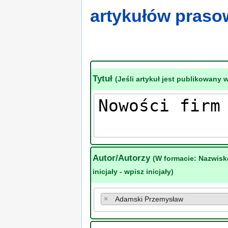
artykułów pras
Tytuł
(Jeśli artykuł jest publikowany 
Autor/Autorzy
(W formacie: Nazwisk
inicjały - wpisz inicjały)
×
Adamski Przemysław