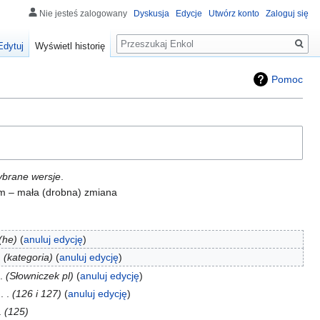
Nie jesteś zalogowany
Dyskusja
Edycje
Utwórz konto
Zaloguj się
Szukaj
Edytuj
Wyświetl historię
Pomoc
ybrane wersje
.
, m – mała (drobna) zmiana
he
anuluj edycję
kategoria
anuluj edycję
Słowniczek pl
anuluj edycję
‎
126 i 127
anuluj edycję
125