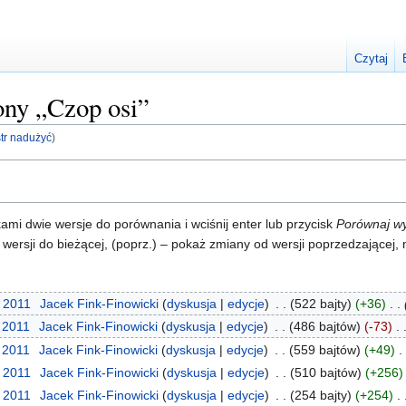
Czytaj
rony „Czop osi”
str nadużyć
)
i dwie wersje do porównania i wciśnij enter lub przycisk
Porównaj w
 wersji do bieżącej, (poprz.) – pokaż zmiany od wersji poprzedzającej
u 2011
‎
Jacek Fink-Finowicki
dyskusja
edycje
‎
522 bajty
+36
‎
u 2011
‎
Jacek Fink-Finowicki
dyskusja
edycje
‎
486 bajtów
-73
‎
u 2011
‎
Jacek Fink-Finowicki
dyskusja
edycje
‎
559 bajtów
+49
‎
u 2011
‎
Jacek Fink-Finowicki
dyskusja
edycje
‎
510 bajtów
+256
u 2011
‎
Jacek Fink-Finowicki
dyskusja
edycje
‎
254 bajty
+254
‎