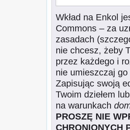
Wkład na Enkol jes
Commons – za uzn
zasadach (szczeg
nie chcesz, żeby T
przez każdego i r
nie umieszczaj go 
Zapisując swoją ed
Twoim dziełem lub
na warunkach
dom
PROSZĘ NIE W
CHRONIONYCH 