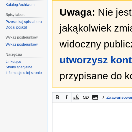
Katalog Archiwum
Uwaga:
Nie jes
Spisy taboru
Przeszukaj spis taboru
jakąkolwiek zmi
Dodaj pojazd
Wykaz posterunków
widoczny publicz
Wykaz posterunków
Narzędzia
utworzysz kon
Linkujące
Strony specjalne
przypisane do k
Informacje o tej stronie
Zaawansowa