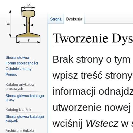
Strona
Dyskusja
Tworzenie Dys
Przejdź
Przejdź
Brak strony o tym 
Strona główna
do
do
Forum społeczności
nawigacji
wyszukiwania
Ostatnie zmiany
wpisz treść stron
Pomoc
Katalog artykułów
informacji odnajd
prasowych
Strona główna katalogu
prasy
utworzenie nowej
Katalog książek
Strona główna katalogu
wciśnij
Wstecz
w s
książek
Archiwum Enkolu