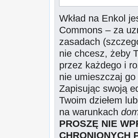
Wkład na Enkol jes
Commons – za uzn
zasadach (szczeg
nie chcesz, żeby T
przez każdego i r
nie umieszczaj go 
Zapisując swoją ed
Twoim dziełem lub
na warunkach
dom
PROSZĘ NIE W
CHRONIONYCH 