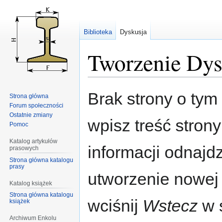
Biblioteka
Dyskusja
Tworzenie Dys
Przejdź
Przejdź
Brak strony o tym 
Strona główna
do
do
Forum społeczności
nawigacji
wyszukiwania
Ostatnie zmiany
wpisz treść stron
Pomoc
Katalog artykułów
informacji odnajd
prasowych
Strona główna katalogu
prasy
utworzenie nowej
Katalog książek
Strona główna katalogu
wciśnij
Wstecz
w s
książek
Archiwum Enkolu