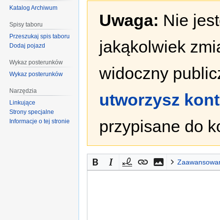
Katalog Archiwum
Uwaga:
Nie jes
Spisy taboru
Przeszukaj spis taboru
jakąkolwiek zmi
Dodaj pojazd
Wykaz posterunków
widoczny publicz
Wykaz posterunków
Narzędzia
utworzysz kon
Linkujące
Strony specjalne
przypisane do k
Informacje o tej stronie
Zaawansowa