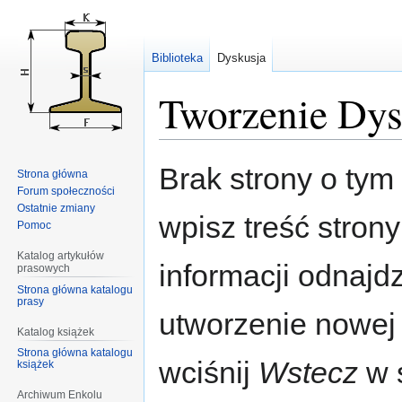
Biblioteka
Dyskusja
Tworzenie Dys
Przejdź
Przejdź
Brak strony o tym 
Strona główna
do
do
Forum społeczności
nawigacji
wyszukiwania
Ostatnie zmiany
wpisz treść stron
Pomoc
Katalog artykułów
informacji odnajd
prasowych
Strona główna katalogu
prasy
utworzenie nowej
Katalog książek
Strona główna katalogu
wciśnij
Wstecz
w s
książek
Archiwum Enkolu