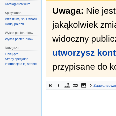
Katalog Archiwum
Uwaga:
Nie jes
Spisy taboru
Przeszukaj spis taboru
jakąkolwiek zmi
Dodaj pojazd
Wykaz posterunków
widoczny publicz
Wykaz posterunków
Narzędzia
utworzysz kon
Linkujące
Strony specjalne
przypisane do k
Informacje o tej stronie
Zaawansowa