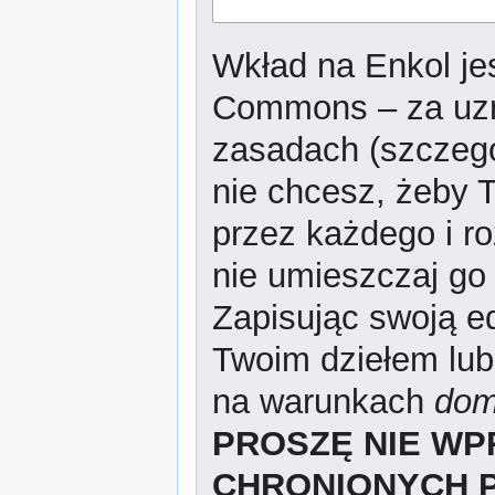
Wkład na Enkol jes
Commons – za uzn
zasadach (szczeg
nie chcesz, żeby T
przez każdego i r
nie umieszczaj go 
Zapisując swoją ed
Twoim dziełem lub
na warunkach
dom
PROSZĘ NIE W
CHRONIONYCH 