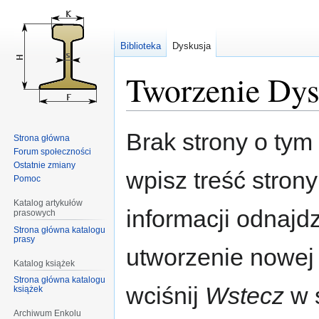
Biblioteka
Dyskusja
Tworzenie Dys
Przejdź
Przejdź
Brak strony o tym 
Strona główna
do
do
Forum społeczności
nawigacji
wyszukiwania
Ostatnie zmiany
wpisz treść stron
Pomoc
Katalog artykułów
informacji odnajd
prasowych
Strona główna katalogu
prasy
utworzenie nowej
Katalog książek
Strona główna katalogu
wciśnij
Wstecz
w s
książek
Archiwum Enkolu