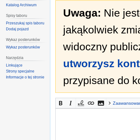
Katalog Archiwum
Uwaga:
Nie jes
Spisy taboru
Przeszukaj spis taboru
jakąkolwiek zmi
Dodaj pojazd
Wykaz posterunków
widoczny publicz
Wykaz posterunków
Narzędzia
utworzysz kon
Linkujące
Strony specjalne
przypisane do k
Informacje o tej stronie
Zaawansowa