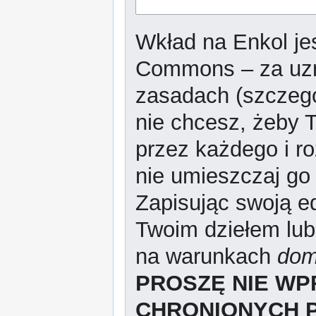
Wkład na Enkol jes
Commons – za uzn
zasadach (szczeg
nie chcesz, żeby T
przez każdego i r
nie umieszczaj go 
Zapisując swoją ed
Twoim dziełem lub
na warunkach
dom
PROSZĘ NIE W
CHRONIONYCH 