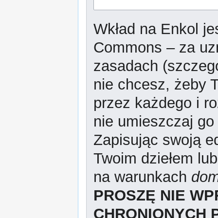
Wkład na Enkol jes
Commons – za uzn
zasadach (szczeg
nie chcesz, żeby T
przez każdego i r
nie umieszczaj go 
Zapisując swoją ed
Twoim dziełem lub
na warunkach
dom
PROSZĘ NIE W
CHRONIONYCH 