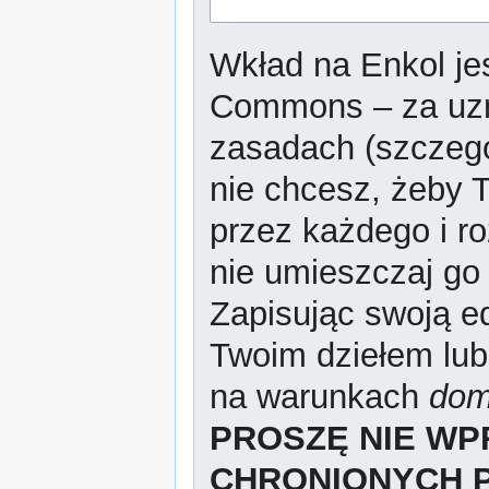
Wkład na Enkol jes
Commons – za uzn
zasadach (szczeg
nie chcesz, żeby T
przez każdego i r
nie umieszczaj go 
Zapisując swoją ed
Twoim dziełem lub
na warunkach
dom
PROSZĘ NIE W
CHRONIONYCH 