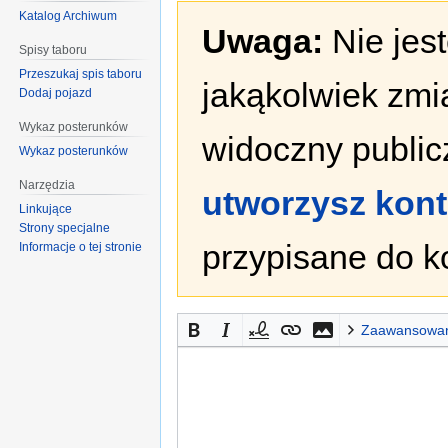
Katalog Archiwum
Uwaga:
Nie jes
Spisy taboru
Przeszukaj spis taboru
jakąkolwiek zmi
Dodaj pojazd
Wykaz posterunków
widoczny publicz
Wykaz posterunków
Narzędzia
utworzysz kon
Linkujące
Strony specjalne
przypisane do k
Informacje o tej stronie
Zaawansowa