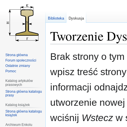
Biblioteka
Dyskusja
Tworzenie Dys
Przejdź
Przejdź
Brak strony o tym 
Strona główna
do
do
Forum społeczności
nawigacji
wyszukiwania
Ostatnie zmiany
wpisz treść stron
Pomoc
Katalog artykułów
informacji odnajd
prasowych
Strona główna katalogu
prasy
utworzenie nowej
Katalog książek
Strona główna katalogu
wciśnij
Wstecz
w s
książek
Archiwum Enkolu