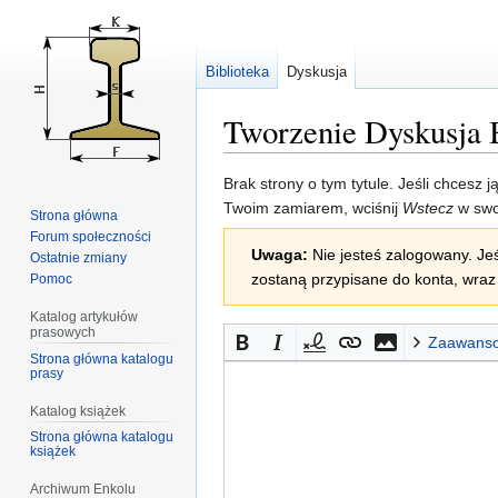
Biblioteka
Dyskusja
Tworzenie Dyskusja 
Przejdź
Przejdź
Brak strony o tym tytule. Jeśli chcesz 
do
do
Twoim zamiarem, wciśnij
Wstecz
w swo
Strona główna
nawigacji
wyszukiwania
Forum społeczności
Uwaga:
Nie jesteś zalogowany. Jeś
Ostatnie zmiany
zostaną przypisane do konta, wraz 
Pomoc
Katalog artykułów
prasowych
Zaawans
Strona główna katalogu
prasy
Katalog książek
Strona główna katalogu
książek
Archiwum Enkolu