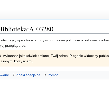
Biblioteka:A-03280
ją utworzyć, wpisz treść strony w poniższym polu (więcej informacji odn
jej przeglądarce.
li wykonasz jakąkolwiek zmianę, Twój adres IP będzie widoczny publicz
z innymi korzyściami.
owane
Znaki specjalne
Pomoc