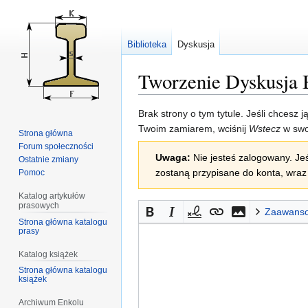
Biblioteka
Dyskusja
Tworzenie Dyskusja 
Przejdź
Przejdź
Brak strony o tym tytule. Jeśli chcesz 
do
do
Twoim zamiarem, wciśnij
Wstecz
w swo
Strona główna
nawigacji
wyszukiwania
Forum społeczności
Uwaga:
Nie jesteś zalogowany. Jeś
Ostatnie zmiany
zostaną przypisane do konta, wraz 
Pomoc
Katalog artykułów
prasowych
Zaawans
Strona główna katalogu
prasy
Katalog książek
Strona główna katalogu
książek
Archiwum Enkolu