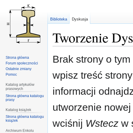
Biblioteka
Dyskusja
Tworzenie Dys
Przejdź
Przejdź
Brak strony o tym 
Strona główna
do
do
Forum społeczności
nawigacji
wyszukiwania
Ostatnie zmiany
wpisz treść stron
Pomoc
Katalog artykułów
informacji odnajd
prasowych
Strona główna katalogu
prasy
utworzenie nowej
Katalog książek
Strona główna katalogu
wciśnij
Wstecz
w s
książek
Archiwum Enkolu