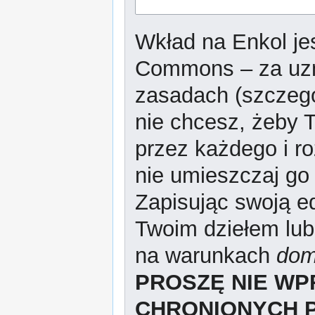
Wkład na Enkol jes
Commons – za uzn
zasadach (szczeg
nie chcesz, żeby T
przez każdego i r
nie umieszczaj go 
Zapisując swoją ed
Twoim dziełem lub
na warunkach
dom
PROSZĘ NIE W
CHRONIONYCH 