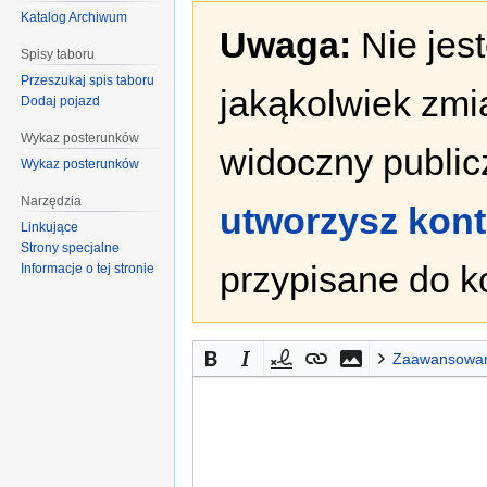
Katalog Archiwum
Uwaga:
Nie jes
Spisy taboru
Przeszukaj spis taboru
jakąkolwiek zmi
Dodaj pojazd
Wykaz posterunków
widoczny publicz
Wykaz posterunków
Narzędzia
utworzysz kon
Linkujące
Strony specjalne
przypisane do k
Informacje o tej stronie
Zaawansowa