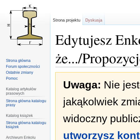
Strona projektu
Dyskusja
Edytujesz Enk
że.../Propozycj
Strona główna
Forum społeczności
Ostatnie zmiany
Przejdź
Przejdź
Pomoc
Uwaga:
Nie jes
do
do
nawigacji
wyszukiwania
Katalog artykułów
prasowych
jakąkolwiek zmi
Strona główna katalogu
prasy
widoczny publicz
Katalog książek
Strona główna katalogu
książek
utworzysz kon
Archiwum Enkolu