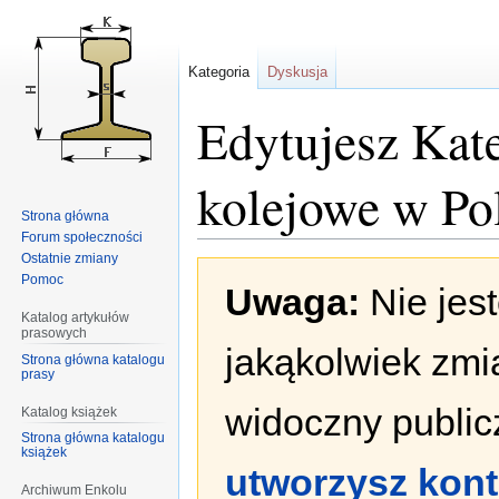
Kategoria
Dyskusja
Edytujesz Kate
kolejowe w Po
Strona główna
Forum społeczności
Ostatnie zmiany
Przejdź
Przejdź
Pomoc
Uwaga:
Nie jes
do
do
nawigacji
wyszukiwania
Katalog artykułów
prasowych
jakąkolwiek zmi
Strona główna katalogu
prasy
widoczny publicz
Katalog książek
Strona główna katalogu
książek
utworzysz kon
Archiwum Enkolu