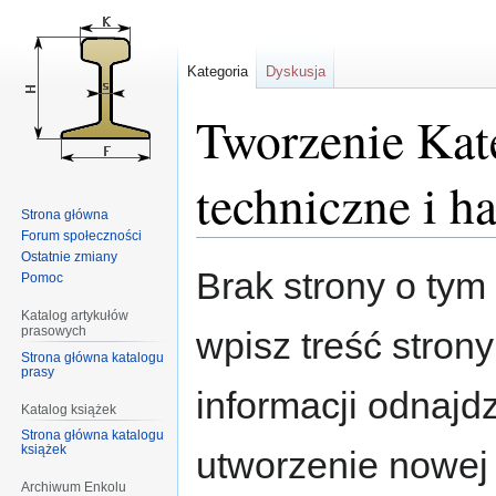
Kategoria
Dyskusja
Tworzenie Kat
techniczne i h
Strona główna
Forum społeczności
Ostatnie zmiany
Przejdź
Przejdź
Brak strony o tym 
Pomoc
do
do
nawigacji
wyszukiwania
Katalog artykułów
prasowych
wpisz treść stron
Strona główna katalogu
prasy
informacji odnajd
Katalog książek
Strona główna katalogu
książek
utworzenie nowej
Archiwum Enkolu