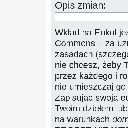
Opis zmian:
Wkład na Enkol jes
Commons – za uzn
zasadach (szczeg
nie chcesz, żeby T
przez każdego i r
nie umieszczaj go 
Zapisując swoją ed
Twoim dziełem lub
na warunkach
dom