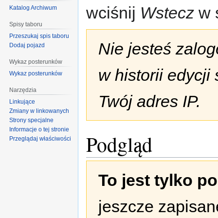
wciśnij
Wstecz
w s
Katalog Archiwum
Spisy taboru
Przeszukaj spis taboru
Nie jesteś zalog
Dodaj pojazd
Wykaz posterunków
w historii edycj
Wykaz posterunków
Narzędzia
Twój adres IP.
Linkujące
Zmiany w linkowanych
Strony specjalne
Informacje o tej stronie
Podgląd
Przeglądaj właściwości
To jest tylko p
jeszcze zapisan