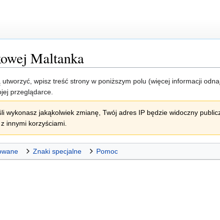
kowej Maltanka
ją utworzyć, wpisz treść strony w poniższym polu (więcej informacji odn
jej przeglądarce.
li wykonasz jakąkolwiek zmianę, Twój adres IP będzie widoczny publicz
z innymi korzyściami.
owane
Znaki specjalne
Pomoc