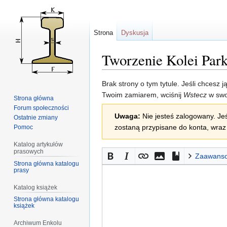
Strona
Dyskusja
Tworzenie Kolei Par
Przejdź
Przejdź
Brak strony o tym tytule. Jeśli chcesz 
do
do
Twoim zamiarem, wciśnij
Wstecz
w swo
Strona główna
nawigacji
wyszukiwania
Forum społeczności
Uwaga:
Nie jesteś zalogowany. Jeś
Ostatnie zmiany
zostaną przypisane do konta, wraz 
Pomoc
Katalog artykułów
prasowych
Zaawans
Strona główna katalogu
prasy
Katalog książek
Strona główna katalogu
książek
Archiwum Enkolu