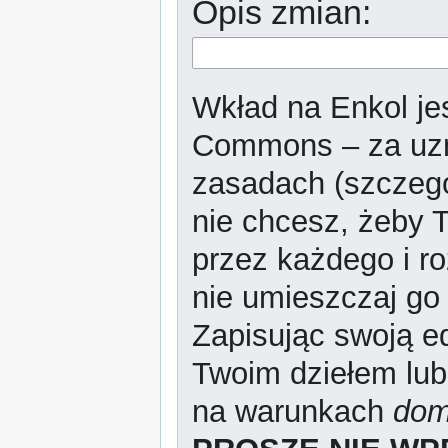
Opis zmian:
Wkład na Enkol jes
Commons – za uzn
zasadach (szczeg
nie chcesz, żeby T
przez każdego i r
nie umieszczaj go 
Zapisując swoją ed
Twoim dziełem lub
na warunkach
dom