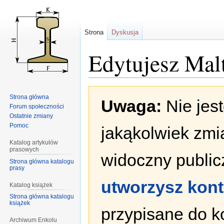
Strona
Dyskusja
Edytujesz Mal
Przejdź
Przejdź
Strona główna
Uwaga:
Nie jes
do
do
Forum społeczności
nawigacji
wyszukiwania
Ostatnie zmiany
Pomoc
jakąkolwiek zmi
Katalog artykułów
prasowych
widoczny publicz
Strona główna katalogu
prasy
utworzysz kon
Katalog książek
Strona główna katalogu
książek
przypisane do k
Archiwum Enkolu