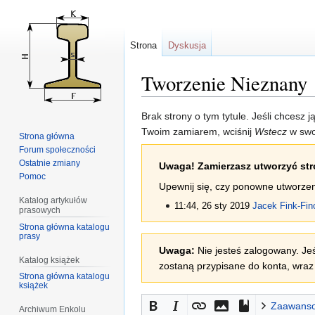
Strona
Dyskusja
Tworzenie Nieznany
Przejdź
Przejdź
Brak strony o tym tytule. Jeśli chcesz 
do
do
Twoim zamiarem, wciśnij
Wstecz
w swo
Strona główna
nawigacji
wyszukiwania
Forum społeczności
Ostatnie zmiany
Uwaga! Zamierzasz utworzyć stro
Pomoc
Upewnij się, czy ponowne utworzenie
Katalog artykułów
11:44, 26 sty 2019
Jacek Fink-Fin
prasowych
Strona główna katalogu
prasy
Uwaga:
Nie jesteś zalogowany. Jeś
Katalog książek
zostaną przypisane do konta, wraz 
Strona główna katalogu
książek
Zaawans
Archiwum Enkolu