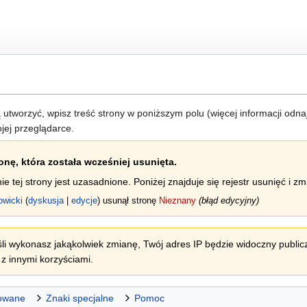
ją utworzyć, wpisz treść strony w poniższym polu (więcej informacji odn
jej przeglądarce.
nę, która została wcześniej usunięta.
 tej strony jest uzasadnione. Poniżej znajduje się rejestr usunięć i zm
owicki
dyskusja
edycje
usunął stronę
Nieznany
(błąd edycyjny)
li wykonasz jakąkolwiek zmianę, Twój adres IP będzie widoczny publicz
z innymi korzyściami.
owane
Znaki specjalne
Pomoc