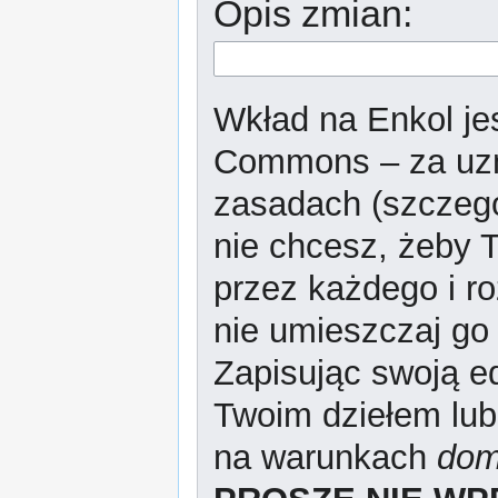
Opis zmian:
Wkład na Enkol jes
Commons – za uzn
zasadach (szczeg
nie chcesz, żeby T
przez każdego i r
nie umieszczaj go 
Zapisując swoją ed
Twoim dziełem lub
na warunkach
dom