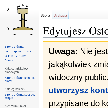
Strona
Dyskusja
Edytujesz Ost
Przejdź
Przejdź
Strona główna
Uwaga:
Nie jes
do
do
Forum społeczności
nawigacji
wyszukiwania
Ostatnie zmiany
Pomoc
jakąkolwiek zmi
Katalog artykułów
prasowych
widoczny publicz
Strona główna katalogu
prasy
utworzysz kon
Katalog książek
Strona główna katalogu
książek
przypisane do k
Archiwum Enkolu