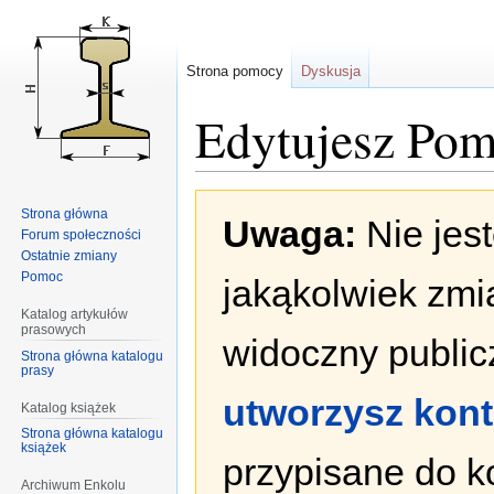
Strona pomocy
Dyskusja
Edytujesz Pomo
Przejdź
Przejdź
Strona główna
Uwaga:
Nie jes
do
do
Forum społeczności
nawigacji
wyszukiwania
Ostatnie zmiany
Pomoc
jakąkolwiek zmi
Katalog artykułów
prasowych
widoczny publicz
Strona główna katalogu
prasy
utworzysz kon
Katalog książek
Strona główna katalogu
książek
przypisane do k
Archiwum Enkolu