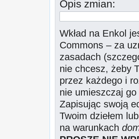
Opis zmian:
Wkład na Enkol jes
Commons – za uzn
zasadach (szczeg
nie chcesz, żeby T
przez każdego i r
nie umieszczaj go 
Zapisując swoją ed
Twoim dziełem lub
na warunkach
dom